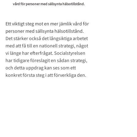
vård för personer med sällsynta hälsotillstånd. 
Ett viktigt steg mot en mer jämlik vård för 
personer med sällsynta hälsotillstånd. 
Det stärker också det långsiktiga arbetet 
med att få till en nationell strategi, något 
vi länge har efterfrågat. Socialstyrelsen 
har tidigare föreslagit en sådan strategi, 
och detta uppdrag kan ses som ett 
konkret första steg i att förverkliga den.
Så följer vi upp arbetet - Riksförbundet 
kommer att: