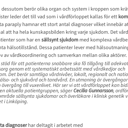
ssutom berör olika organ och system i kroppen som kräv
ister leder det till vad som i vårdförloppet kallas för ett 
komp
ta paraply hamnar ett stort antal diagnoser vilket innebär att
al att ha hela kunskapsbilden kring varje sjukdom. Det vår
tienter som har en 
sällsynt sjukdom
 med komplexa vårdbeho
nta hälsotillstånd.
Dessa patienter lever med hälsoutmanin
hov av vårdkoordinering och samverkan mellan olika aktörer.
stöd för att patienterna snabbare ska få tillgång till adekvat
org genom ett systematiskt arbetssätt med vårdkedjor och 
am. Det berör samtliga vårdnivåer, lokalt, regionalt och natio
hälso- och sjukvård och tandvård. En utmaning är övergångar 
övergång till vuxenlivet. Här ser vi att vårdförloppet kan bidr
en aktuella patientgruppen, säger 
Cecilia Gunnarsson
, ordfö
mråde sällsynta sjukdomar och överläkare i klinisk genetik v
t i Linköping.
ta diagnoser 
har deltagit i arbetet med 