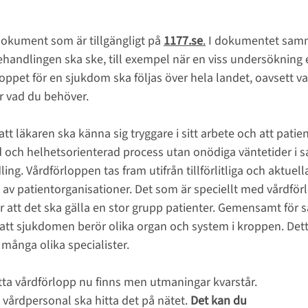
dokument som är tillgängligt på 
1177.se
.
 I dokumentet samm
behandlingen ska ske, till exempel när en viss undersökning 
oppet för en sjukdom ska följas över hela landet, oavsett va
r vad du behöver.
 att läkaren ska känna sig tryggare i sitt arbete och att pati
d och helhetsorienterad process utan onödiga väntetider i
ng. Vårdförloppen tas fram utifrån tillförlitliga och aktuel
v patientorganisationer. Det som är speciellt med vårdförl
är att det ska gälla en stor grupp patienter. Gemensamt för s
tt sjukdomen berör olika organ och system i kroppen. Detta 
många olika specialister.
etta vårdförlopp nu finns men utmaningar kvarstår. 
 vårdpersonal ska hitta det på nätet. 
Det kan du 