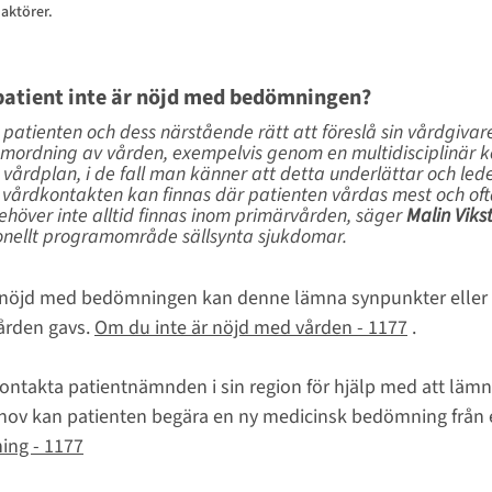
aktörer.
patient inte är nöjd med bedömningen?
 patienten och dess närstående rätt att föreslå sin vårdgivar
amordning av vården, exempelvis genom en multidisciplinär ko
vårdplan, i de fall man känner att detta underlättar och leder
 vårdkontakten kan finnas där patienten vårdas mest och oft
höver inte alltid finnas inom primärvården
, 
säger
 Malin Vik
onellt programområde sällsynta sjukdomar.
r nöjd med bedömningen kan denne lämna synpunkter eller k
rden gavs. 
Om du inte är nöjd med vården - 1177
 .
ontakta patientnämnden i sin region för hjälp med att läm
ehov kan patienten begära en ny medicinsk bedömning från 
ing - 1177