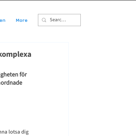
gen
More
 komplexa
gheten för 
amordnade 
nna lotsa dig 