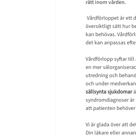
rätt inom vården.
 Vårdförloppet är ett 
översiktligt sätt hur 
kan behövas. Vårdförl
det kan anpassas efte
Vårdförlopp syftar till
en mer välorganisera
utredning och behandli
och under medverkan a
sällsynta sjukdomar
 
syndromdiagnoser är a
att patienten behöver 
Vi är glada över att d
Din läkare eller annan