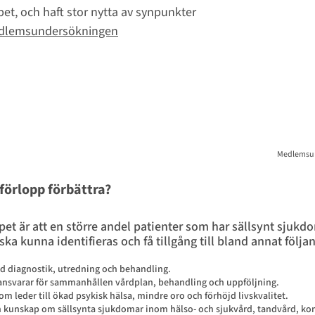
pet, och haft stor nytta av synpunkter 
dlemsundersökningen
Medlemsun
förlopp förbättra?
et är att en större andel patienter som har sällsynt sjuk
a kunna identifieras och få tillgång till bland annat följa
d diagnostik, utredning och behandling.
ansvarar för sammanhållen vårdplan, behandling och uppföljning.
 leder till ökad psykisk hälsa, mindre oro och förhöjd livskvalitet.
kunskap om sällsynta sjukdomar inom hälso- och sjukvård, tandvård, k