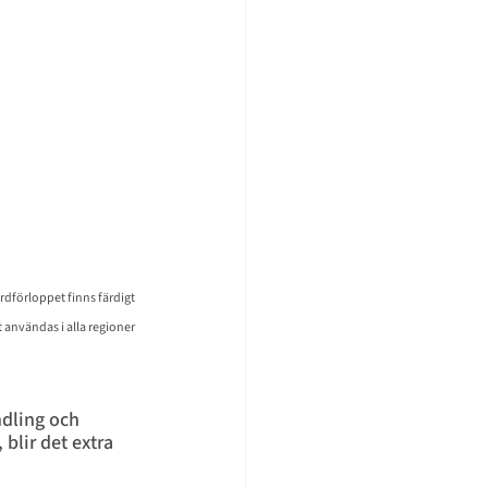
rdförloppet finns färdigt 
t användas i alla regioner
ndling och 
blir det extra 