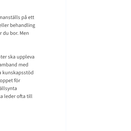
anställs på ett 
eller behandling 
r du bor. Men 
enter ska uppleva 
 samband med 
la kunskapsstöd 
oppet för 
ällsynta 
leder ofta till 