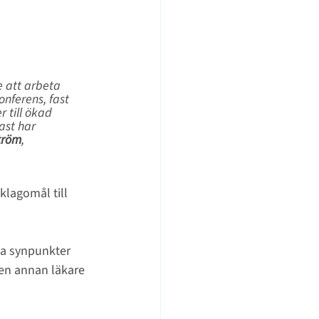
e att arbeta 
nferens, fast 
 till ökad 
ast har 
ström
, 
lagomål till 
na synpunkter 
en annan läkare 