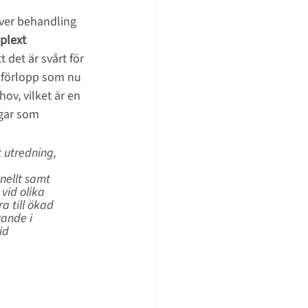
er behandling 
lext 
 det är svårt för 
dförlopp som nu 
v, vilket är en 
gar som 
 utredning, 
nellt samt 
vid olika 
a till ökad 
rande i 
id 