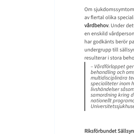
Om sjukdomssymtom de
av flertal olika special
vårdbehov
. Under det
en enskild vårdperson
har godkänts berör pa
undergrupp till sällsy
resulterar i stora be
– Vårdförloppet ger 
behandling och oms
multidisciplinära te
specialiteter inom 
livshändelser såsom 
samordning kring d
nationellt programo
Universitetssjukhuse
Riksförbundet Sällsyn