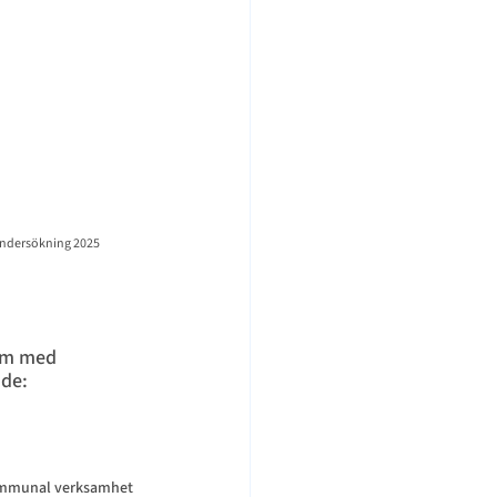
dersökning 2025
dom med 
nde:
ommunal verksamhet 