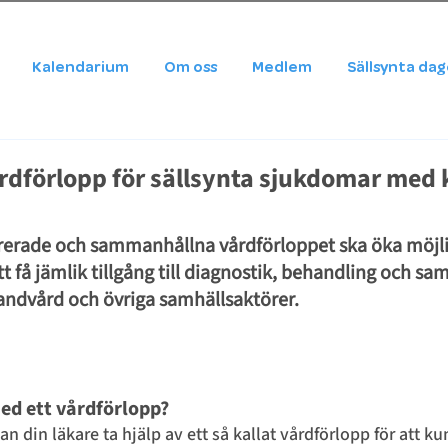
Kalendarium
Om oss
Medlem
Sällsynta da
årdförlopp för sällsynta sjukdomar med
rerade och sammanhållna vårdförloppet ska öka möjli
t få jämlik tillgång till diagnostik, behandling och s
 tandvård och övriga samhällsaktörer.
d ett vårdförlopp? 
n din läkare ta hjälp av ett så kallat vårdförlopp för att ku