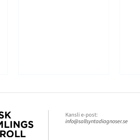
Kansli e-post:
info@sallsyntadiagnoser.se
Säll
Historiskt steg nära –