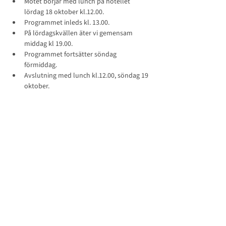
Mötet börjar med lunch på hotellet 
lördag 18 oktober kl.12.00. 
Programmet inleds kl. 13.00. 
På lördagskvällen äter vi gemensam 
middag kl 19.00. 
Programmet fortsätter söndag 
förmiddag. 
Avslutning med lunch kl.12.00, söndag 19 
oktober. 
Har du frågor kring höstmötet, kontakta 
Helene: 
helene.reuterwall@sallsyntadiagnoser.se
Anmälan senast 18 september