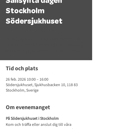
Sällsynta dagen
Stockholm
Södersjukhuset
tors 26 feb.
  |  
Södersjukhuset
På Södersjukhuset i Stockholm kommer våra
patientföreträdare att stå utanför restaurang
Rackarbacken för att sprida vår information.
Tid och plats
26 feb. 2026 10:00 – 16:00
Södersjukhuset, Sjukhusbacken 10, 118 83
Stockholm, Sverige
Om evenemanget
På Södersjukhuset i Stockholm
Kom och träffa eller anslut dig till våra 