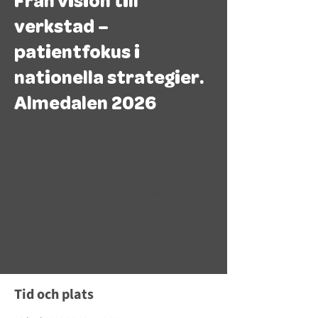
Från vision till
verkstad –
patientfokus i
nationella strategier.
Almedalen 2026
tis 23 juni
  |  
Almedalen
Från vision till verkstad – patientfokus i
nationella strategier
Vi finns på plats i Almedalen i år. Vår vice
ordförande Oskar Ahlberg och regionala
företrädare Sanna Carlsson representerar oss i
Visby, där de deltar i paneler,
rundabordssamtal och intervjuer med
riksdagspartiernas talespersoner
Tid och plats