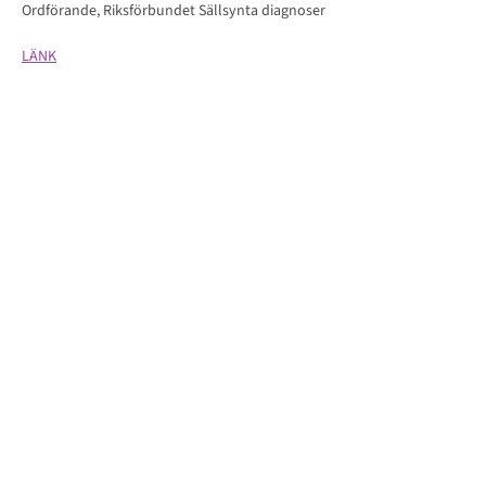
Ordförande, Riksförbundet Sällsynta diagnoser
LÄNK
PG:
90 01 56-1
Swish: 1239001561
Organisationsnummer:
802408-4934
Kansli e-post: