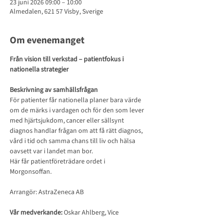
23 juni 2026 09:00 – 10:00
Almedalen, 621 57 Visby, Sverige
Om evenemanget
Från vision till verkstad – patientfokus i 
nationella strategier
Beskrivning av samhällsfrågan
För patienter får nationella planer bara värde 
om de märks i vardagen och för den som lever 
med hjärtsjukdom, cancer eller sällsynt 
diagnos handlar frågan om att få rätt diagnos, 
vård i tid och samma chans till liv och hälsa 
oavsett var i landet man bor.
Här får patientföreträdare ordet i 
Morgonsoffan.
Arrangör: AstraZeneca AB
Vår medverkande: 
Oskar Ahlberg, Vice 