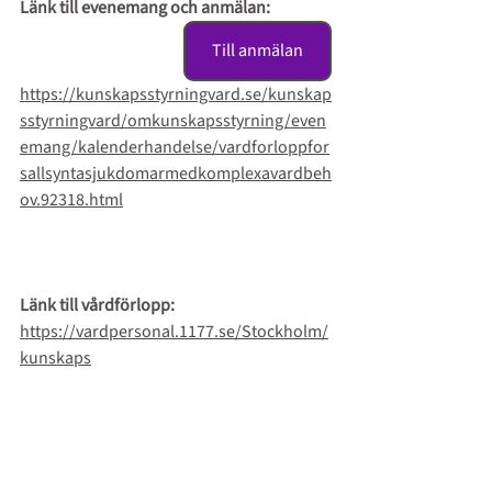
Länk till evenemang och anmälan:
Till anmälan
https://kunskapsstyrningvard.se/kunskap
sstyrningvard/omkunskapsstyrning/even
emang/kalenderhandelse/vardforloppfor
sallsyntasjukdomarmedkomplexavardbeh
ov.92318.html
Länk till vårdförlopp:
https://vardpersonal.1177.se/Stockholm/
kunskaps
Vårdförlopp
stod/vardforlopp/sallsynta-sjukdomar-
med-komplexa-vardbehov/